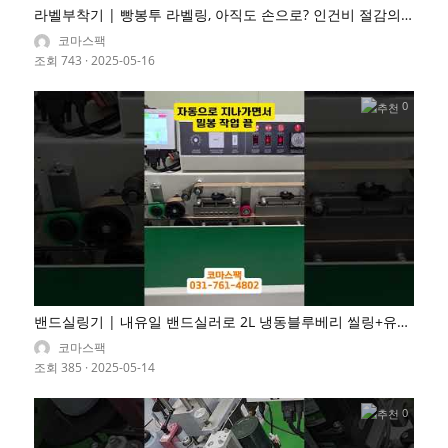
라벨부착기 | 빵봉투 라벨링, 아직도 손으로? 인건비 절감의
해답!
코마스팩
조회 743
·
2025-05-16
0
밴드실링기 | 내유일 밴드실러로 2L 냉동블루베리 씰링+유통
기한 인쇄 완벽 해결 (분당 30개 처리)
코마스팩
조회 385
·
2025-05-14
0