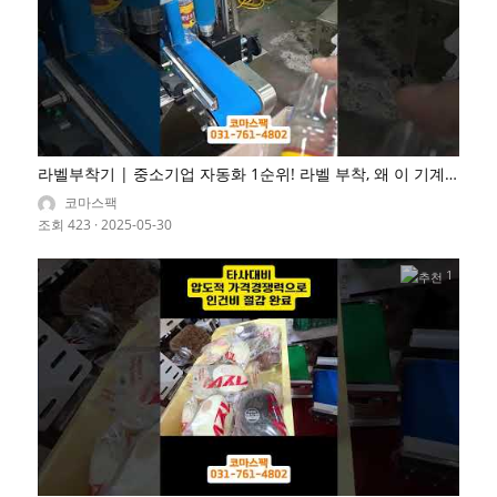
라벨부착기 | 중소기업 자동화 1순위! 라벨 부착, 왜 이 기계
부터 사야 할까? 옛날물엿공장
코마스팩
조회 423
·
2025-05-30
1