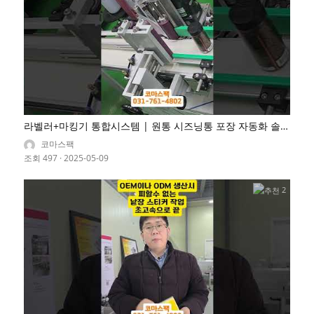
라벨러+마킹기 통합시스템 | 원통 시즈닝통 포장 자동화 솔루
션
코마스팩
조회 497
·
2025-05-09
2