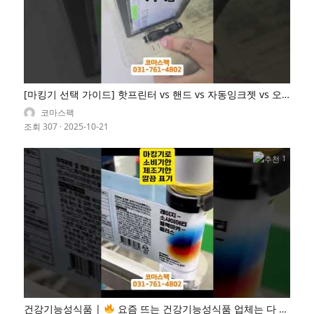
[마킹기 선택 가이드] 핫프린터 vs 핸드 vs 자동잉크젯 vs 오
토피더, 당신의 정답은?
코마스팩
조회 307
·
2025-10-21
1
건강기능성식품 |
요즘 뜨는 건강기능성식품 업체는 다 쓴