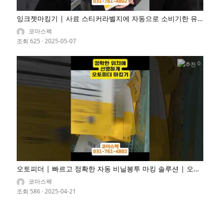
잉크젯마킹기 | 사료 스티커라벨지에 자동으로 소비기한 유
통기한 마킹
코마스팩
조회 625
·
2025-05-07
0
오토피더 | 빠르고 정확한 자동 비닐봉투 마킹 솔루션 | 오토
피더 결합형 잉크젯 마킹기
코마스팩
조회 586
·
2025-04-21